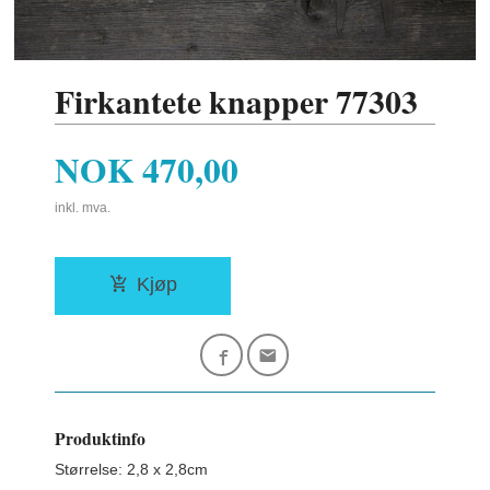
Firkantete knapper 77303
Pris
NOK
470,00
inkl. mva.
Kjøp
Produktinfo
Størrelse: 2,8 x 2,8cm