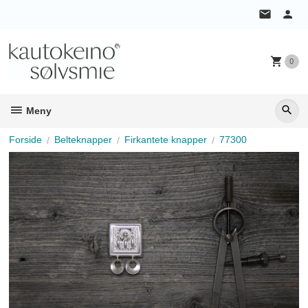
Gå
til
innholdet
0
Meny
Forside
Belteknapper
Firkantete knapper
77300