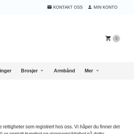
KONTAKT OSS
MIN KONTO
0
inger
Brosjer
Armbånd
Mer
ettigheter som registrert hos oss. Vi håper du finner det
i er opptatt trygghet og gjennomsiktighet på dette