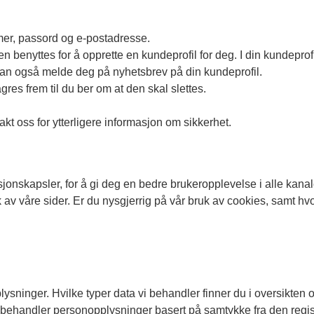
er, passord og e-postadresse.
 benyttes for å opprette en kundeprofil for deg. I din kundeprofi
 kan også melde deg på nyhetsbrev på din kundeprofil.
gres frem til du ber om at den skal slettes.
kt oss for ytterligere informasjon om sikkerhet.
sjonskapsler, for å gi deg en bedre brukeropplevelse i alle kan
bruk av våre sider. Er du nysgjerrig på vår bruk av cookies, samt 
inger. Hvilke typer data vi behandler finner du i oversikten ove
 behandler personopplysninger basert på samtykke fra den registr