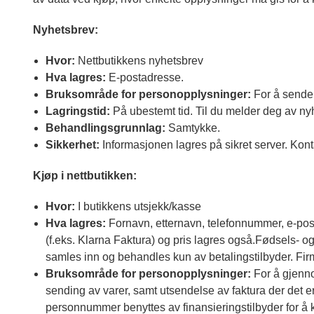
Nyhetsbrev:
Hvor:
Nettbutikkens nyhetsbrev
Hva lagres:
E-postadresse.
Bruksområde for personopplysninger:
For å sende 
Lagringstid:
På ubestemt tid. Til du melder deg av nyh
Behandlingsgrunnlag:
Samtykke.
Sikkerhet:
Informasjonen lagres på sikret server. Konta
Kjøp i nettbutikken:
Hvor:
I butikkens utsjekk/kasse
Hva lagres:
Fornavn, etternavn, telefonnummer, e-post
(f.eks. Klarna Faktura) og pris lagres også.Fødsels- 
samles inn og behandles kun av betalingstilbyder. Fi
Bruksområde for personopplysninger:
For å gjenno
sending av varer, samt utsendelse av faktura der det e
personnummer benyttes av finansieringstilbyder for å ku