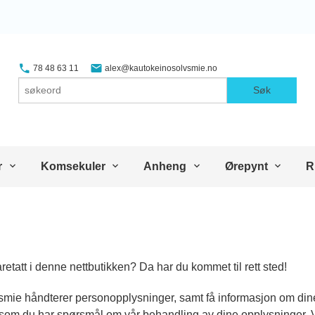
78 48 63 11
alex@kautokeinosolvsmie.no
Søk
r
Komsekuler
Anheng
Ørepynt
R
retatt i denne nettbutikken? Da har du kommet til rett sted!
mie håndterer personopplysninger, samt få informasjon om dine r
ersom du har spørsmål om vår behandling av dine opplysninger. V