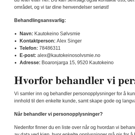
området, og vi tar dine henvendelser seriøst!
Behandlingsansvarlig:
Navn:
Kautokeino Sølvsmie
Kontaktperson:
Alex Singer
Telefon:
78486311
E-post:
alex@kautokeinosolvsmie.no
Adresse:
Boaronjarga 15, 9520 Kautokeino
Hvorfor behandler vi pe
Vi samler inn og behandler personopplysninger for å kunn
innhold til den enkelte kunde, samt skape gode og langva
Når behandler vi personopplysninger?
Nedenfor finner du en liste over når og hvordan vi behan
av data ved kjøp, hvor enkelte opplysninger må gis for å 