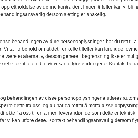
prettholdelse av denne kontrakten. I noen tilfeller kan vi bli n
 behandlingsansvarlig dersom sletting er ønskelig.
rense behandlingen av dine personopplysninger, har du rett til
g. Vi tar forbehold om at det i enkelte tilfeller kan foreligge lo
e være et alternativ, dersom generell begrensning ikke er mulig et
bekrefte identiteten din før vi kan utføre endringene. Kontakt 
 og behandlingen av disse personopplysningene utføres automatis
ørre dette fra oss, og du har da rett til å motta disse opplysnin
direkte fra oss til en annen leverandør, dersom dette er teknisk mul
før vi kan utføre dette. Kontakt behandlingsansvarlig dersom fly