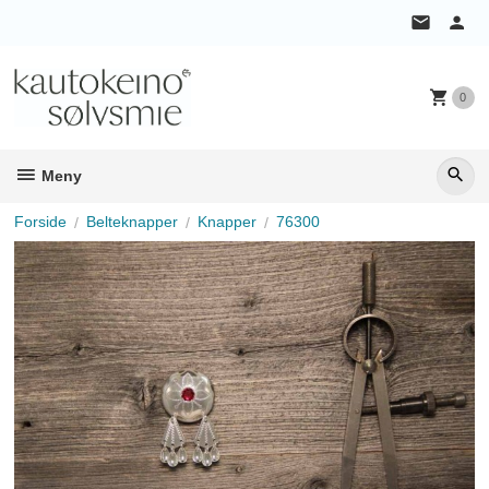
Gå
til
innholdet
0
Meny
Forside
Belteknapper
Knapper
76300