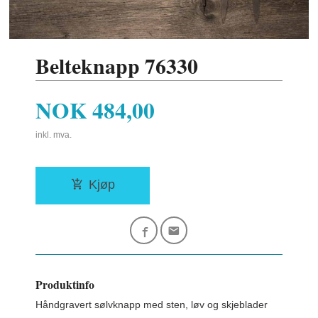
Belteknapp 76330
Pris
NOK
484,00
inkl. mva.
Kjøp
Produktinfo
Håndgravert sølvknapp med sten, løv og skjeblader