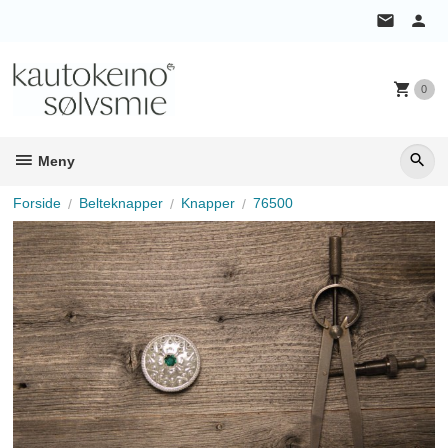
Gå
til
innholdet
0
Meny
Forside
Belteknapper
Knapper
76500