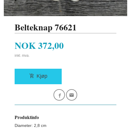
Belteknap 76621
Pris
NOK
372,00
inkl. mva.
Kjøp
Produktinfo
Diameter: 2,8 cm