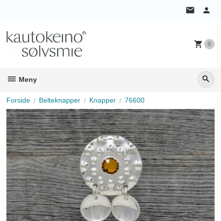
Gå
til
innholdet
0
Meny
Forside
Belteknapper
Knapper
76600