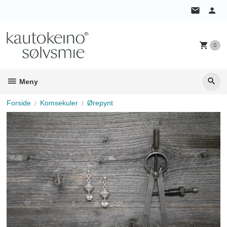
Gå
til
innholdet
0
Meny
Forside
Komsekuler
Ørepynt