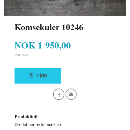
Komsekuler 10246
Pris
NOK
1 950,00
inkl. mva.
Kjøp
Produktinfo
Øredobber av komsekule