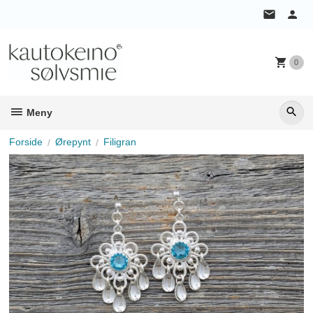
Gå
til
innholdet
0
Meny
Forside
Ørepynt
Filigran