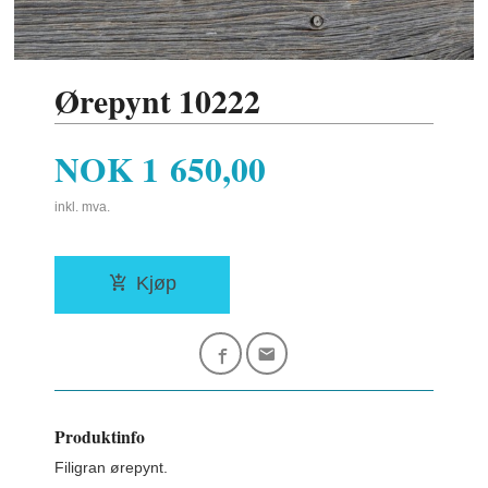
Ørepynt 10222
Pris
NOK
1 650,00
inkl. mva.
Kjøp
Produktinfo
Filigran ørepynt.