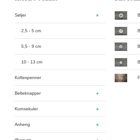
Søljer
B
2,5 - 5 cm
B
5,5 - 9 cm
B
10 - 13 cm
B
Koftespenner
F
Belteknapper
Komsekuler
Anheng