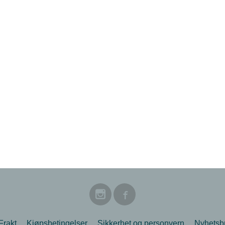
Frakt
Kjøpsbetingelser
Sikkerhet og personvern
Nyhetsb