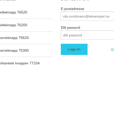
E-postadresse
elteknapp 76520
elteknapp 76200
Ditt passord
arneknapp 75620
G
arneknapp 75300
irkantete knapper 77104