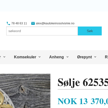
78 48 63 11
alex@kautokeinosolvsmie.no
Søk
r
Komsekuler
Anheng
Ørepynt
R
Sølje 6253
Pris
NOK
13 370,