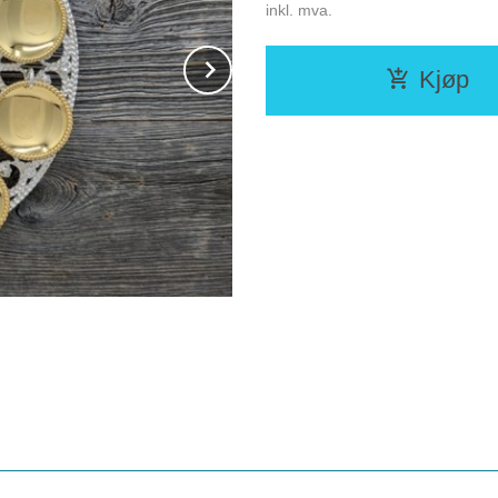
inkl. mva.
Next
Kjøp