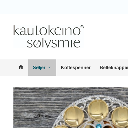
Gå
Lukk
til
innholdet
Produkter
Søljer
Koftespenner
Belteknappe