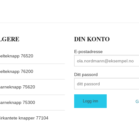
LGERE
DIN KONTO
E-postadresse
elteknapp 76520
elteknapp 76200
Ditt passord
arneknapp 75620
G
arneknapp 75300
irkantete knapper 77104