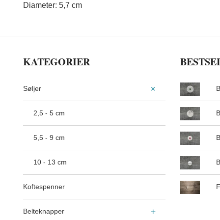
Diameter: 5,7 cm
KATEGORIER
BESTSE
Søljer
B
2,5 - 5 cm
B
5,5 - 9 cm
B
10 - 13 cm
B
Koftespenner
F
Belteknapper