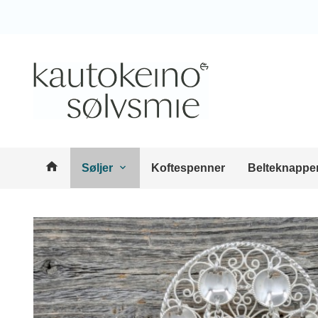
Gå
Lukk
til
innholdet
Produkter
Søljer
Koftespenner
Belteknappe