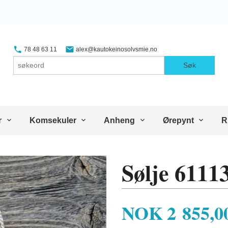
78 48 63 11
alex@kautokeinosolvsmie.no
Søk
r
Komsekuler
Anheng
Ørepynt
R
Sølje 6111
Pris
NOK
2 855,0